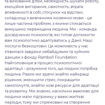
та виховання дітей, необхідність шукати роботу, 
емоційне вигорання, самотність, втрата 
впевненості в собі, стосунки на відстані, 
складнощі з вивченням іноземної мови - це 
лише частина проблем, з якими стикається 
вимушено переміщена людина. Ми - команда 
досвідчених психологів, які готові допомогти 
вам психологічно адаптуватись у Данії. Наші 
послуги безкоштовні. Ця можливість у нас 
з'явилася завдяки небайдужим та чуйним 
данцям з фонду Ramboll Foundation. 
Найголовніше в процесі психологічної 
адаптації – розуміння того, що людині потрібна 
людина. Разом ми здатні знайти найкращі 
рішення, зменшити стрес, покращити 
самопочуття, знайти нові ресурси для адаптації 
та розвитку. Ми знаємо, наскільки важливо для 
людини мати підтримку у важкі життєві 
періоди, тому ми спрямовані на створення 